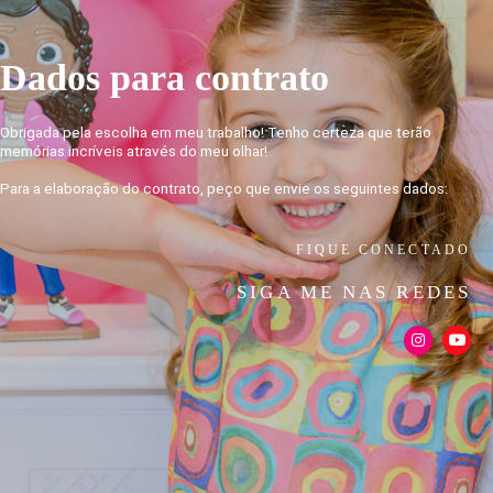
Dados para contrato
Obrigada pela escolha em meu trabalho! Tenho certeza que terão
memórias incríveis através do meu olhar!
Para a elaboração do contrato, peço que envie os seguintes dados:
FIQUE CONECTADO
SIGA ME NAS REDES