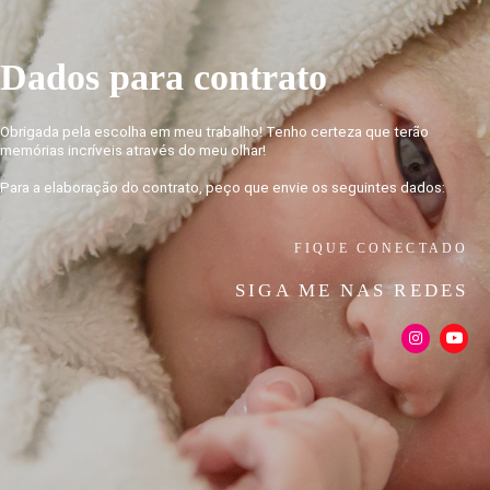
Dados para contrato
Obrigada pela escolha em meu trabalho! Tenho certeza que terão
memórias incríveis através do meu olhar!
Para a elaboração do contrato, peço que envie os seguintes dados:
FIQUE CONECTADO
SIGA ME NAS REDES